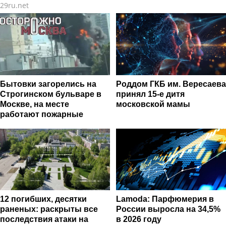
29ru.net
фитнес-тренеров и
специалистов индустрии
здоровья
Бытовки загорелись на
Роддом ГКБ им. Вересаева
Строгинском бульваре в
принял 15-е дитя
Москве, на месте
московской мамы
работают пожарные
12 погибших, десятки
Lamoda: Парфюмерия в
раненых: раскрыты все
России выросла на 34,5%
последствия атаки на
в 2026 году