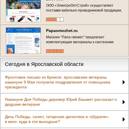
ООО «ЭлектроОптСтрой» осуществляет
поставки кабельно-проводниковой продукции,
электротехнических изделий, кабеленесущих
изделий, светотехнической продукции.
(Россия, Ярославская область, Ярославль)
Papasmozhet.ru
Магазин “Папа сможет” предлагает
комплектующие материалы к сантехнике
отечественного и импортного производства.
(Россия, Ярославская область, Ярославль)
Сегодня в Ярославской области
Фронтовое письмо из Кремля: ярославские ветераны
накануне 9 Мая получили поздравления от помощника
президента
Накануне Дня Победы дирижер Юрий Башмет рассказал о
дедушке-ветеране
День Победы, салют, татарская дискотека и «Шурале»
в кино: куда в эти выходные?