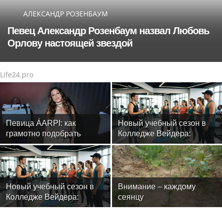
АЛЕКСАНДР РОЗЕНБАУМ
Певец Александр Розенбаум назвал Любовь
Орлову настоящей звездой
Life24.pro
Певица ÁARPI: как
Новый учебный сезон в
грамотно подобрать
Колледже Вейдера:
гардероб для
стартовали очные
выступлений
программы подготовки
фитнес-тренеров и
специалистов индустрии
здоровья
Новый учебный сезон в
Внимание – каждому
Колледже Вейдера:
сеянцу
стартовали очные
программы подготовки