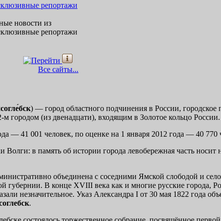
чные новости из
ксклюзивные репортажи
Все сайты...
согле́бск
) — город областного подчинения в России, городское
2-м городом (из двенадцати), входящим в Золотое кольцо России.
а — 41 001 человек, по оценке на 1 января 2012 года — 40 770 
и Волги: в память об истории города левобережная часть носит
дминистративно объединена с соседними Ямской слободой и сел
й губернии. В конце XVIII века как и многие русские города, Р
азали незначительное. Указ Александра I от 30 мая 1822 года о
соглебск
.
глебске состоялось торжественное собрание, посвящённое перво