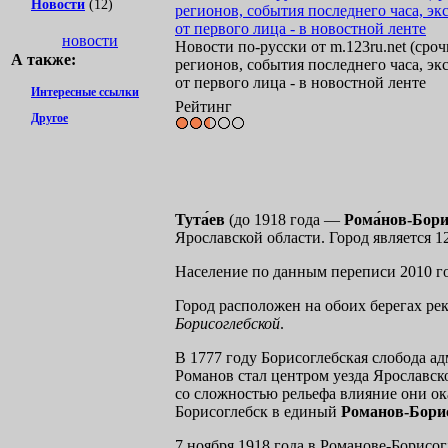
Новости
(12)
новости
Новости по-русски от m.123ru.net (сро
А также:
регионов, события последнего часа, э
от первого лица - в новостной ленте
Интересные ссылки
Рейтинг
Другое
Тута́ев
(до 1918 года —
Рома́нов-Бори
Ярославской области. Город является 1
Население по данным переписи 2010 год
Город расположен на обоих берегах рек
Борисоглебской
.
В 1777 году Борисоглебская слобода а
Романов стал центром уезда Ярославско
со сложностью рельефа влияние они ок
Борисоглебск в единый
Романов-Бори
7 ноября 1918 года в Романове-Борисо