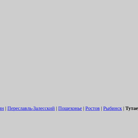
ин
|
Переславль-Залесский
|
Пошехонье
|
Ростов
|
Рыбинск
|
Тута