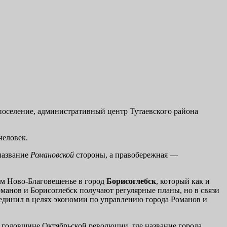
 поселение, административный центр Тутаевского района
человек.
 название
Романовской
стороны, а правобережная —
ом Ново-Благовещенье в город
Борисоглебск
, который как и
оманов и Борисоглебск получают регулярные планы, но в связи
бъединил в целях экономии по управлению города Романов и
й годовщине Октябрьской революции, где название города