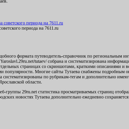
аев.
советского периода на 7611.ru
обного формата путеводитель-справочник по региональным инте
Yaroslavl.29ru.net/tutaev/ собрана и систематизирована информац
отдельных страницах со скриншотами, краткими описаниями и в
ми популярности. Многие сайты Тутаева снабжены подробным оп
ева систематизированы по рубрикам-тегам и дополнительно имею
Ярославской области.
еб-группы 29ru.net статистика просматриваемых страниц отобра
одских новостях Тутаева дополнительно ежедневно сохраняется 