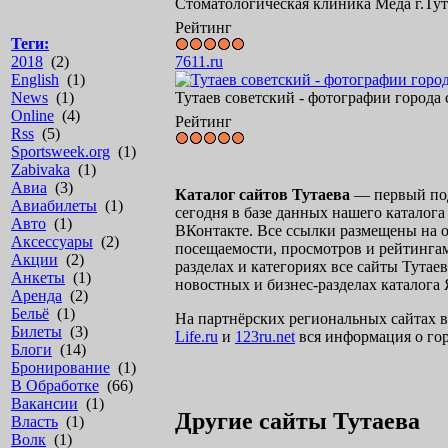
Стоматологическая клиника Меда г.Тут
Рейтинг
Теги:
7611.ru
2018
(2)
English
(1)
Тутаев советский - фотографии города 
News
(1)
Online
(4)
Рейтинг
Rss
(5)
Sportsweek.org
(1)
Zabivaka
(1)
Авиа
(3)
Каталог сайтов Тутаева
— первый под
Авиабилеты
(1)
сегодня в базе данных нашего каталога 
Авто
(1)
ВКонтакте. Все ссылки размещены на 
Аксессуары
(2)
посещаемости, просмотров и рейтинга
Акции
(2)
разделах и категориях все сайты Тута
Анкеты
(1)
новостных и бизнес-разделах каталога 
Аренда
(2)
Бельё
(1)
На партнёрских региональных сайтах в
Билеты
(3)
Life.ru
и
123ru.net
вся информация о гор
Блоги
(14)
Бронирование
(1)
В Обработке
(66)
Вакансии
(1)
Другие сайты Тутаева
Власть
(1)
Волк
(1)