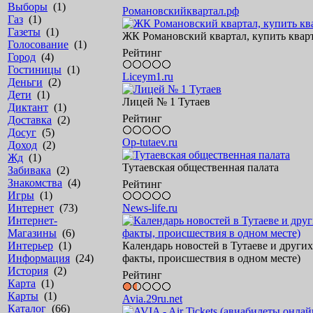
Выборы
(1)
Романовскийквартал.рф
Газ
(1)
Газеты
(1)
ЖК Романовский квартал, купить квар
Голосование
(1)
Рейтинг
Город
(4)
Гостиницы
(1)
Liceym1.ru
Деньги
(2)
Дети
(1)
Лицей № 1 Тутаев
Диктант
(1)
Рейтинг
Доставка
(2)
Досуг
(5)
Op-tutaev.ru
Доход
(2)
Жд
(1)
Тутаевская общественная палата
Забивака
(2)
Знакомства
(4)
Рейтинг
Игры
(1)
Интернет
(73)
News-life.ru
Интернет-
Магазины
(6)
Интерьер
(1)
Календарь новостей в Тутаеве и други
Информация
(24)
факты, происшествия в одном месте)
История
(2)
Рейтинг
Карта
(1)
Карты
(1)
Avia.29ru.net
Каталог
(66)