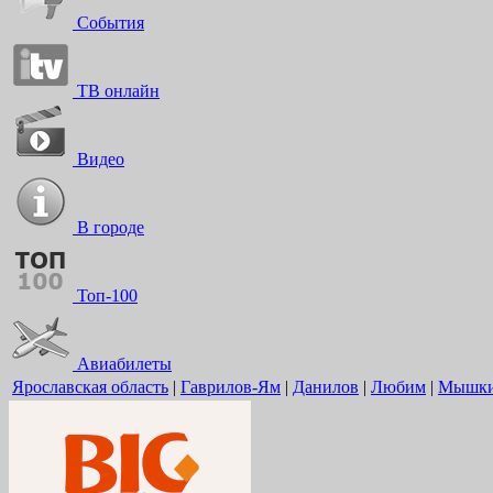
События
ТВ онлайн
Видео
В городе
Топ-100
Авиабилеты
Ярославская область
|
Гаврилов-Ям
|
Данилов
|
Любим
|
Мышк