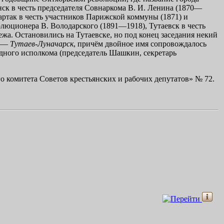
нск в честь председателя Совнаркома
В. И. Ленина
(1870—
так в честь участников Парижской коммуны (1871) и
еволюционера В. Володарского (1891—1918), Тутаевск в честь
ежа
. Остановились на Тутаевске, но под конец заседания некий
е —
Тутаев-Луначарск
, причём двойное имя сопровождалось
здного исполкома (председатель Шашкин, секретарь
о комитета Советов крестьянских и рабочих депутатов» № 72.