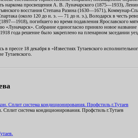
сть наркома просвещения А. В. Луначарского (1875—1933), Лени
стьянского восстания
Степана Разина
(1630—1671), Коммунар-Спар
артака (около 120 до н. э. — 71 до н. э.), Володарск в честь р
(1897—1918), погибшего во время подавления
Ярославского мят
ию «Луначарск». Собрание единогласно приняло новое названи
я 1918 года решение было закреплено на пленарном заседании уе
 в прессе 18 декабря в «Известиях Тутаевского исполнительног
е Тутаевского.
ева
. Сплит система кондиционирования. Профстиль г.Тутаев