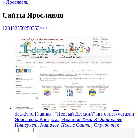
« Ярославль
Сайты Ярославля
1
2
3
4
5
25
50
250
353
>
>>
1-
detskiy.ru
Главная | "Первый Детский" интернет-магазин
Ярославль, Кострома, Иваново
Теги:
В Обработке,
Интернет, Каталог, Новые Сайты, Справочник