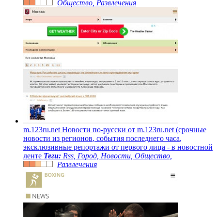
Общество, Развлечения
m
.
1
2
3
r
u
.
n
e
t
Н
о
в
о
с
т
и
п
о
-
р
у
с
с
к
и
о
т
m
.
1
2
3
r
u
.
n
e
t
(
с
р
о
ч
н
ы
е
н
о
в
о
с
т
и
и
з
р
е
г
и
о
н
о
в
,
с
о
б
ы
т
и
я
п
о
с
л
е
д
н
е
г
о
ч
а
с
а
,
э
к
с
к
л
ю
з
и
в
н
ы
е
р
е
п
о
р
т
а
ж
и
о
т
п
е
р
в
о
г
о
л
и
ц
а
-
в
н
о
в
о
с
т
н
о
й
л
е
н
т
е
Теги:
Rss, Город, Новости, Общество,
Развлечения