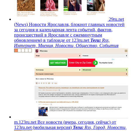
2
9
r
u
.
n
e
t
(
N
e
w
s
)
Н
о
в
о
с
т
и
Я
р
о
с
л
а
в
л
я
,
б
л
о
к
н
о
т
г
л
а
в
н
ы
х
н
о
в
о
с
т
е
й
з
а
с
е
г
о
д
н
я
и
к
а
л
е
н
д
а
р
н
а
я
л
е
н
т
а
с
о
б
ы
т
и
й
,
ф
а
к
т
о
в
,
п
р
о
и
с
ш
е
с
т
в
и
й
в
Я
р
о
с
л
а
в
л
е
с
е
ж
е
м
и
н
у
т
н
ы
м
о
б
н
о
в
л
е
н
и
е
м
)
в
т
а
б
л
о
и
д
е
о
т
1
2
3
r
u
.
n
e
t
Теги:
Rss,
Интернет, Мнения, Новости, Общество, События
m
.
1
2
3
r
u
.
n
e
t
В
с
е
н
о
в
о
с
т
и
(
в
ч
е
р
а
,
с
е
г
о
д
н
я
,
с
е
й
ч
а
с
)
о
т
1
2
3
r
u
.
n
e
t
(
м
о
б
и
л
ь
н
а
я
в
е
р
с
и
я
)
Теги:
Rss, Город, Новости,