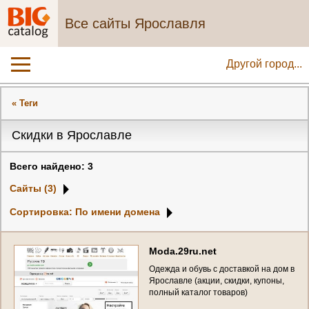
Все сайты Ярославля
Другой город...
« Теги
Скидки в Ярославле
Всего найдено: 3
Сайты (3)
Сортировка: По имени домена
M
o
d
a
.
2
9
r
u
.
n
e
t
О
д
е
ж
д
а
и
о
б
у
в
ь
с
д
о
с
т
а
в
к
о
й
н
а
д
о
м
в
Я
р
о
с
л
а
в
л
е
(
а
к
ц
и
и
,
с
к
и
д
к
и
,
к
у
п
о
н
ы
,
п
о
л
н
ы
й
к
а
т
а
л
о
г
т
о
в
а
р
о
в
)