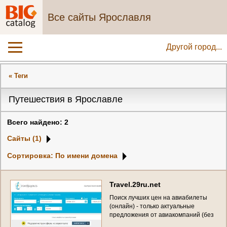
Все сайты Ярославля
Другой город...
« Теги
Путешествия в Ярославле
Всего найдено: 2
Сайты (1)
Сортировка: По имени домена
T
r
a
v
e
l
.
2
9
r
u
.
n
e
t
П
о
и
с
к
л
у
ч
ш
и
х
ц
е
н
н
а
а
в
и
а
б
и
л
е
т
ы
(
о
н
л
а
й
н
)
-
т
о
л
ь
к
о
а
к
т
у
а
л
ь
н
ы
е
п
р
е
д
л
о
ж
е
н
и
я
о
т
а
в
и
а
к
о
м
п
а
н
и
й
(
б
е
з
р
е
к
л
а
м
ы
)