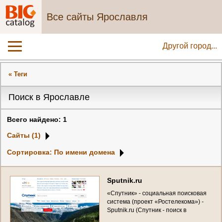
Все сайты Ярославля
Другой город...
« Теги
Поиск в Ярославле
Всего найдено: 1
Сайты (1)
Сортировка: По имени домена
S
p
u
t
n
i
k
.
r
u
«
С
п
у
т
н
и
к
»
-
с
о
ц
и
а
л
ь
н
а
я
п
о
и
с
к
о
в
а
я
с
и
с
т
е
м
а
(
п
р
о
е
к
т
«
Р
о
с
т
е
л
е
к
о
м
а
»
)
-
S
p
u
t
n
i
k
.
r
u
(
С
п
у
т
н
и
к
-
п
о
и
с
к
в
Я
р
о
с
л
а
в
л
е
и
н
е
т
о
л
ь
к
о
)