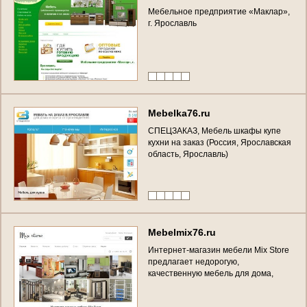
М
е
б
е
л
ь
н
о
е
п
р
е
д
п
р
и
я
т
и
е
«
М
а
к
л
а
р
»
,
г
.
Я
р
о
с
л
а
в
л
ь
M
e
b
e
l
k
a
7
6
.
r
u
С
П
Е
Ц
З
А
К
А
З
,
М
е
б
е
л
ь
ш
к
а
ф
ы
к
у
п
е
к
у
х
н
и
н
а
з
а
к
а
з
(
Р
о
с
с
и
я
,
Я
р
о
с
л
а
в
с
к
а
я
о
б
л
а
с
т
ь
,
Я
р
о
с
л
а
в
л
ь
)
M
e
b
e
l
m
i
x
7
6
.
r
u
И
н
т
е
р
н
е
т
-
м
а
г
а
з
и
н
м
е
б
е
л
и
M
i
x
S
t
o
r
e
п
р
е
д
л
а
г
а
е
т
н
е
д
о
р
о
г
у
ю
,
к
а
ч
е
с
т
в
е
н
н
у
ю
м
е
б
е
л
ь
д
л
я
д
о
м
а
,
о
ф
и
с
а
с
д
о
с
т
а
в
к
о
й
в
Я
р
о
с
л
а
в
л
е
и
о
б
л
а
с
т
и
.
(
Р
о
с
с
и
я
,
Я
р
о
с
л
а
в
с
к
а
я