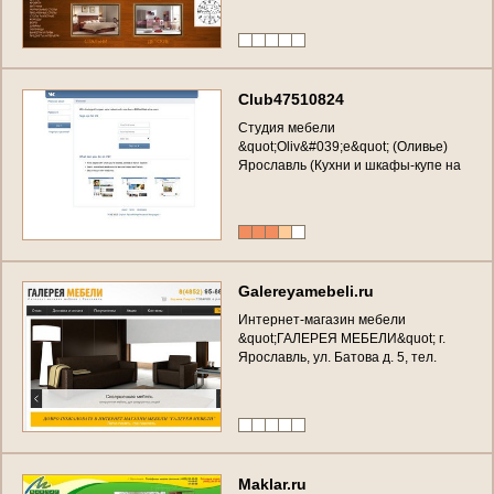
C
l
u
b
4
7
5
1
0
8
2
4
С
т
у
д
и
я
м
е
б
е
л
и
&
q
u
o
t
;
O
l
i
v
&
#
0
3
9
;
e
&
q
u
o
t
;
(
О
л
и
в
ь
е
)
Я
р
о
с
л
а
в
л
ь
(
К
у
х
н
и
и
ш
к
а
ф
ы
-
к
у
п
е
н
а
з
а
к
а
з
в
Я
р
о
с
л
а
в
л
е
)
Я
р
о
с
л
а
в
л
ь
у
л
.
С
в
е
р
д
л
о
в
а
,
1
3
,
т
е
л
.
:
3
3
3
-
6
9
7
G
a
l
e
r
e
y
a
m
e
b
e
l
i
.
r
u
И
н
т
е
р
н
е
т
-
м
а
г
а
з
и
н
м
е
б
е
л
и
&
q
u
o
t
;
Г
А
Л
Е
Р
Е
Я
М
Е
Б
Е
Л
И
&
q
u
o
t
;
г
.
Я
р
о
с
л
а
в
л
ь
,
у
л
.
Б
а
т
о
в
а
д
.
5
,
т
е
л
.
8
(
4
8
5
2
)
9
5
-
8
8
-
0
0
(
п
р
о
д
а
ж
а
к
о
р
п
у
с
н
о
й
,
к
у
х
о
н
н
о
й
,
м
я
г
к
о
й
м
е
б
е
л
и
и
о
р
т
о
п
е
д
и
ч
е
с
к
и
х
м
а
т
р
а
с
о
в
в
Я
р
о
с
л
а
в
л
е
)
M
a
k
l
a
r
.
r
u