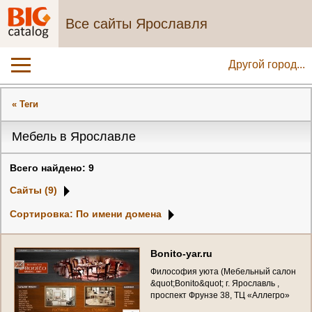
Все сайты Ярославля
Другой город...
« Теги
Мебель в Ярославле
Всего найдено: 9
Сайты (9)
Сортировка: По имени домена
B
o
n
i
t
o
-
y
a
r
.
r
u
Ф
и
л
о
с
о
ф
и
я
у
ю
т
а
(
М
е
б
е
л
ь
н
ы
й
с
а
л
о
н
&
q
u
o
t
;
B
o
n
i
t
o
&
q
u
o
t
;
г
.
Я
р
о
с
л
а
в
л
ь
,
п
р
о
с
п
е
к
т
Ф
р
у
н
з
е
3
8
,
Т
Ц
«
А
л
л
е
г
р
о
»
ц
о
к
о
л
ь
н
ы
й
э
т
а
ж
,
м
о
д
у
л
ь
№
6
1
)