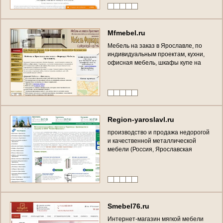
о
б
л
а
с
т
ь
,
Я
р
о
с
л
а
в
л
ь
)
M
f
m
e
b
e
l
.
r
u
М
е
б
е
л
ь
н
а
з
а
к
а
з
в
Я
р
о
с
л
а
в
л
е
,
п
о
и
н
д
и
в
и
д
у
а
л
ь
н
ы
м
п
р
о
е
к
т
а
м
,
к
у
х
н
и
,
о
ф
и
с
н
а
я
м
е
б
е
л
ь
,
ш
к
а
ф
ы
к
у
п
е
н
а
з
а
к
а
з
.
(
Р
о
с
с
и
я
,
Я
р
о
с
л
а
в
с
к
а
я
о
б
л
а
с
т
ь
,
Я
р
о
с
л
а
в
л
ь
)
R
e
g
i
o
n
-
y
a
r
o
s
l
a
v
l
.
r
u
п
р
о
и
з
в
о
д
с
т
в
о
и
п
р
о
д
а
ж
а
н
е
д
о
р
о
г
о
й
и
к
а
ч
е
с
т
в
е
н
н
о
й
м
е
т
а
л
л
и
ч
е
с
к
о
й
м
е
б
е
л
и
(
Р
о
с
с
и
я
,
Я
р
о
с
л
а
в
с
к
а
я
о
б
л
а
с
т
ь
,
Я
р
о
с
л
а
в
л
ь
)
S
m
e
b
e
l
7
6
.
r
u
И
н
т
е
р
н
е
т
-
м
а
г
а
з
и
н
м
я
г
к
о
й
м
е
б
е
л
и