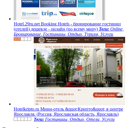
H
o
t
e
l
.
2
9
r
u
.
n
e
t
B
o
o
k
i
n
g
H
o
t
e
l
s
-
б
р
о
н
и
р
о
в
а
н
и
е
г
о
с
т
и
н
и
ц
(
о
т
е
л
е
й
)
д
е
ш
е
в
л
е
-
о
н
л
а
й
н
(
п
о
в
с
е
м
у
м
и
р
у
)
Теги:
Online,
Бронирование, Гостиницы, Отдых, Туризм, Услуги
H
o
t
e
l
k
r
i
p
t
o
.
r
u
М
и
н
и
-
о
т
е
л
ь
&
q
u
o
t
;
К
р
и
п
т
о
&
q
u
o
t
;
в
ц
е
н
т
р
е
Я
р
о
с
л
а
в
л
я
.
(
Р
о
с
с
и
я
,
Я
р
о
с
л
а
в
с
к
а
я
о
б
л
а
с
т
ь
,
Я
р
о
с
л
а
в
л
ь
)
Теги:
Гостиницы, Отдых, Отели, Услуги