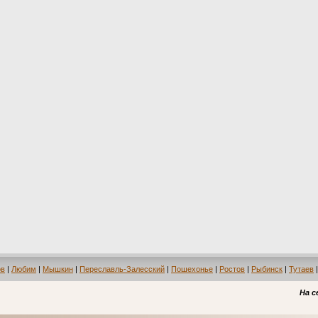
ов
|
Любим
|
Мышкин
|
Переславль-Залесский
|
Пошехонье
|
Ростов
|
Рыбинск
|
Тутаев
На с