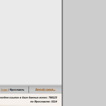
Другой город...
|
Углич
|
Ярославль
егодня ссылок в базе данных всего: 768123
по
Ярославлю
: 5314