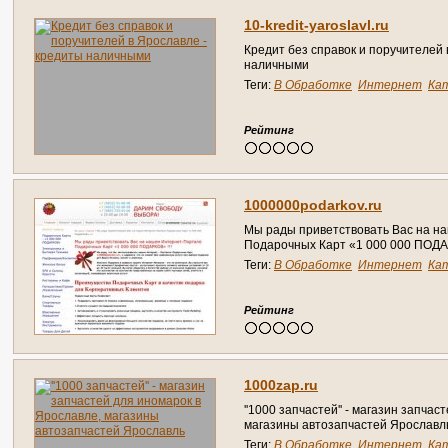
10-kredit-yaroslavl.ru
Кредит без справок и поручителей 
наличными
Теги:
В Обработке
Интернет
Ка
Справочник
Рейтинг
1000000podarkov.ru
Мы рады приветствовать Вас на н
Подарочных Карт «1 000 000 ПОДАР
Теги:
В Обработке
Интернет
Ка
Справочник
Рейтинг
1000zap.ru
''1000 запчастей'' - магазин запча
магазины автозапчастей Ярославл
Теги:
В Обработке
Интернет
Ка