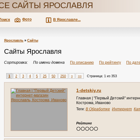
СЕ САЙТЫ ЯРОСЛАВЛЯ
Фото
Поиск
В Ярославле...
Ярославль
»
Сайты
Сайты Ярославля
Сортировка:
По имени домена
По описанию
По рейтингу
По дат
1
2
3
4
5
25
50
250
>
>>
Страница: 1 из 353
1-detskiy.ru
Главная | "Первый Детский" интерн
Кострома, Иваново
Теги:
В Обработке
Интернет
Ка
Справочник
Рейтинг