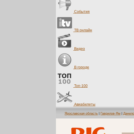
События
ТВ онлайн
Видео
В городе
Топ-100
Авиабилеты
Ярославская область
|
Гаврилов-Ям
|
Данил