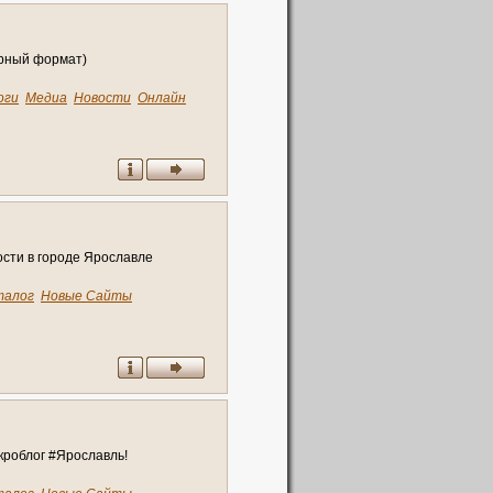
арный формат)
оги
Медиа
Новости
Онлайн
0
ости в городе Ярославле
талог
Новые Сайты
кроблог #Ярославль!