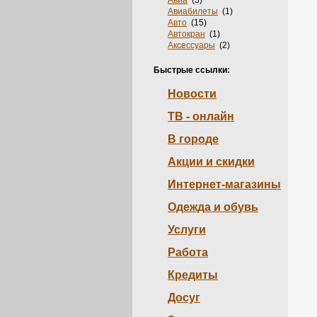
Авиа
(3)
Авиабилеты
(1)
Авто
(15)
Автокран
(1)
Аксессуары
(2)
Акции
(2)
Анкеты
(1)
Быстрые ссылки:
Аренда
(3)
Аудит
(1)
Новости
Бельё
(2)
Бетон
(2)
ТВ - онлайн
Билеты
(3)
Блоги
(14)
В городе
Бронирование
(1)
Бурение
(4)
Акции и скидки
Бухгалтерия
(1)
В Обработке
(5098)
Интернет-магазины
Вакансии
(1)
Видео
(1)
Одежда и обувь
Власть
(1)
Вода
(5)
Услуги
Волк
(1)
Ворота
(1)
Работа
Вренда
(1)
Выборы
(1)
Кредиты
Газ
(1)
Газеты
(1)
Досуг
Голосование
(1)