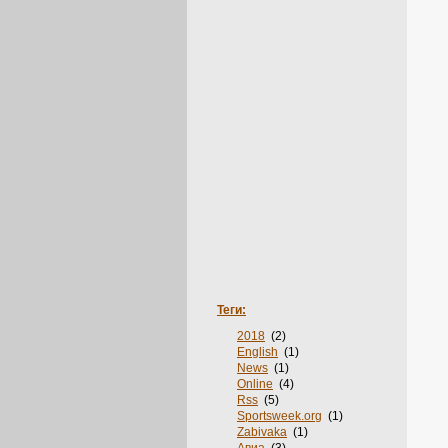
Теги:
2018
(2)
English
(1)
News
(1)
Online
(4)
Rss
(5)
Sportsweek.org
(1)
Zabivaka
(1)