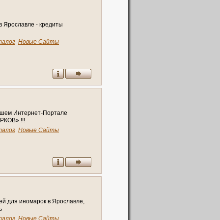
в Ярославле - кредиты
талог
Новые Сайты
ашем Интернет-Портале
КОВ» !!!
талог
Новые Сайты
стей для иномарок в Ярославле,
ь
талог
Новые Сайты