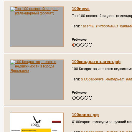
100news
Топ-100 новостей за день (календ
Теги:
Газеты
Информация
Катал
Пресса
Рейтинги
Сайты
Топ 10
Рейтинг
100квадратов-агент.рф
100 Квадратов, агенство недвижим
Теги:
В Обработке
Интернет
Ка
Справочник
Рейтинг
100сорок.рф
#100сорок - голосуем за лучший ми