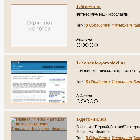
1-fitness.ru
Фитнес клуб №1 - Ярославль
Теги:
В Обработке
Интернет
Ка
Справочник
Рейтинг
1-lechenie-yaroslavl.ru
Лечение хронического простатита 
Теги:
В Обработке
Интернет
Ка
Справочник
Рейтинг
1-детский.рф
Главная | "Первый Детский" интерн
Кострома, Иваново
Теги:
В Обработке
Интернет
Ка